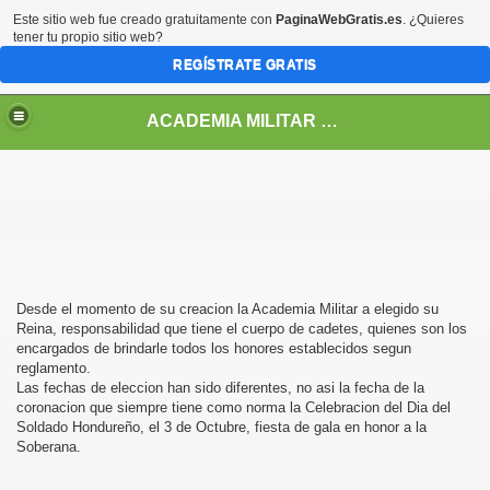
Este sitio web fue creado gratuitamente con
PaginaWebGratis.es
. ¿Quieres
tener tu propio sitio web?
REGÍSTRATE GRATIS
ACADEMIA MILITAR DE HONDURAS GENERAL FRANCISCO MORAZAN
Desde el momento de su creacion
la Academia Militar
a elegido su
Reina, responsabilidad que tiene el cuerpo de cadetes, quienes son los
encargados de brindarle todos los honores establecidos segun
reglamento.
Las fechas de eleccion han sido diferentes, no asi la fecha de la
coronacion que siempre tiene como norma
la Celebracion
del Dia del
Soldado Hondureño, el 3 de Octubre, fiesta de gala en honor a la
Soberana.