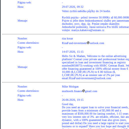
Página web:
-
Hora:
29-07-2026, 09:32
Velmi rychlá nabídka půjčky do 24 hodin.
Rychlá pujcka - prímý investor 50.000Kc až 60,000.000K
Mensaje:
Pujcte si ješte dnes bezkonkurencní služby pro zamestnan
duchodce, osvc, dpp, úp. Peníze cerpáte okamžite.
Jednoduché podmínky, Jasná smlouva Pro bližší informac
volejte: mariya.kabatova@seznam.cz
Nombre:
riza kosar
Correo electrónico:
RizaFund-investment
outlook.com
Página web:
-
Hora:
14-07-2026, 15:15
Hello Sir & Madam, Welcome to the online advertising
platform! Contact your private and professional broker exp
specialized in loan and investment financing as registry
number(8658873) working with HSBC German Bank..W
Mensaje:
offer financing guaranteed at 100% official money from €
10,000 ($,£,CHF,HU,PLN) to € 80 billion ($,
£,CHF,HU,PLN) at an interest rate of 2% per year.
email:RizaFund-investment@outlook.com
Nombre:
Mike Molrgan
Correo electrónico:
muthooth.finance
gmail.com
Página web:
-
Hora:
26-06-2026, 19:15
Good day,
Do you need an urgent loan to solve your financial needs
provide loans from a minimum of $5,000.00 and a
maximum of $500,000.00 for lasting comfort, 1-15 years 
very low interest rate of 3%. are reliable, efficient, fast an
dynamic, with a 100% guaranteed loan also gives (euro,
pound and dollar) Do you need a large capital to start you
business or to expand? Have you lost hope and thought th