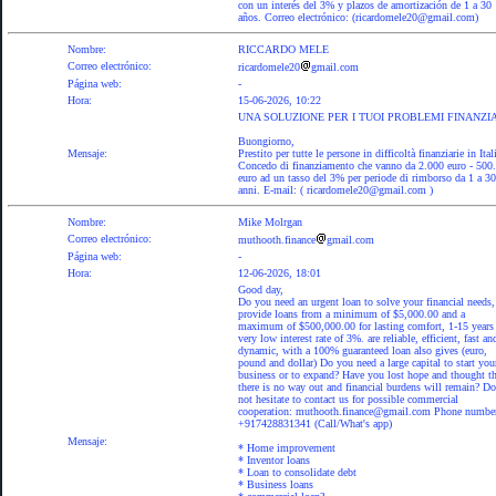
con un interés del 3% y plazos de amortización de 1 a 30
años. Correo electrónico: (ricardomele20@gmail.com)
Nombre:
RICCARDO MELE
Correo electrónico:
ricardomele20
gmail.com
Página web:
-
Hora:
15-06-2026, 10:22
UNA SOLUZIONE PER I TUOI PROBLEMI FINANZI
Buongiorno,
Mensaje:
Prestito per tutte le persone in difficoltà finanziarie in Ital
Concedo di finanziamento che vanno da 2.000 euro - 500
euro ad un tasso del 3% per periode di rimborso da 1 a 30
anni. E-mail: ( ricardomele20@gmail.com )
Nombre:
Mike Molrgan
Correo electrónico:
muthooth.finance
gmail.com
Página web:
-
Hora:
12-06-2026, 18:01
Good day,
Do you need an urgent loan to solve your financial needs
provide loans from a minimum of $5,000.00 and a
maximum of $500,000.00 for lasting comfort, 1-15 years 
very low interest rate of 3%. are reliable, efficient, fast an
dynamic, with a 100% guaranteed loan also gives (euro,
pound and dollar) Do you need a large capital to start you
business or to expand? Have you lost hope and thought th
there is no way out and financial burdens will remain? Do
not hesitate to contact us for possible commercial
cooperation: muthooth.finance@gmail.com Phone numbe
+917428831341 (Call/What's app)
Mensaje:
* Home improvement
* Inventor loans
* Loan to consolidate debt
* Business loans