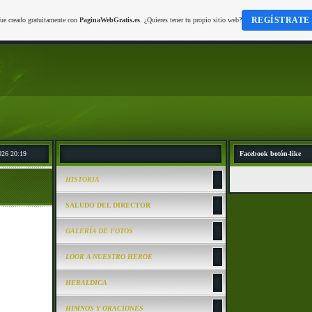
REGÍSTRATE
fue creado gratuitamente con
PaginaWebGratis.es
. ¿Quieres tener tu propio sitio web?
026 20:19
Facebook botón-like
HISTORIA
SALUDO DEL DIRECTOR
GALERÍA DE FOTOS
LOOR A NUESTRO HEROE
HERALDICA
HIMNOS Y ORACIONES