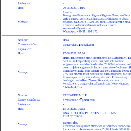
Página web:
-
Hora:
20-06-2026, 14:16
Prestito
Buongiorno/Buonasera, Signora/Signore. Ecco un'offerta
seria e onesta. assistenza finanziaria a chiunque ne abbia
Mensaje:
bisogno, da 3.000 a 1.500.000 euro..Contattatemi a email
riceverete la documentazione richiesta. Grazie
avocatsaulo@gmail.com
WhatsApp: +39 351 395 1721
Nombre:
Hana
Correo electrónico:
wogeovahana
gmail.com
Página web:
-
Hora:
17-06-2026, 07:26
Hallo, ich schreibe diese Empfehlung aus Dankbarkeit. D
der Online-Empfehlung einer Frau habe ich Kontakt
aufgenommen und den Kredit über 28.000 € erhalten, nac
dem ich jahrelang gesucht hatte – ganz ohne Gebühren. Si
waren zuverlässig, sehr schnell und der Jahreszins betrug 
Mensaje:
2 %. Ich möchte mich herzlich bei allen bedanken, die ihr
Erfahrungen teilen, um anderen, die noch Finanzierung
benötigen, zu helfen. Zögern Sie nicht, sie unter zu
kontaktieren : wogeovahana@gmail.com Nebo whatsapp
+420723117416
Nombre:
RICCARDO MELE
Correo electrónico:
ricardomele20
gmail.com
Página web:
-
Hora:
15-06-2026, 10:52
UNA SOLUCIÓN PARA TUS PROBLEMAS
FINANCIEROS
Buenos días,
Mensaje:
Préstamos para quienes atraviesan dificultades financieras
Italia. Ofrezco financiación desde 2.000 € hasta 500.000 €