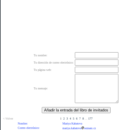
Tu nombre:
Tu dirección de correo electrónico:
Tu página web:
Tu mensaje:
<-Volver
1
2
3
4
5
6
7
8
...
177
Nombre:
Mariya Kabatova
Correo electrónico:
mariya.kabatova
seznam.cz