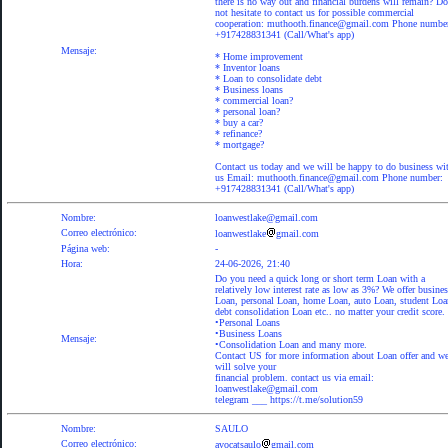
there is no way out and financial burdens will remain? Do
not hesitate to contact us for possible commercial
cooperation: muthooth.finance@gmail.com Phone numbe
+917428831341 (Call/What's app)
Mensaje:
* Home improvement
* Inventor loans
* Loan to consolidate debt
* Business loans
* commercial loan?
* personal loan?
* buy a car?
* refinance?
* mortgage?
Contact us today and we will be happy to do business wi
us Email: muthooth.finance@gmail.com Phone number:
+917428831341 (Call/What's app)
Nombre:
loanwestlake@gmail.com
Correo electrónico:
loanwestlake
gmail.com
Página web:
-
Hora:
24-06-2026, 21:40
Do you need a quick long or short term Loan with a
relatively low interest rate as low as 3%? We offer busine
Loan, personal Loan, home Loan, auto Loan, student Loa
debt consolidation Loan etc.. no matter your credit score.
• Personal Loans
• Business Loans
Mensaje:
•Consolidation Loan and many more.
Contact US for more information about Loan offer and w
will solve your
financial problem. contact us via email:
loanwestlake@gmail.com
telegram ___ https://t.me/solution59
Nombre:
SAULO
Correo electrónico:
avocatsaulo
gmail.com