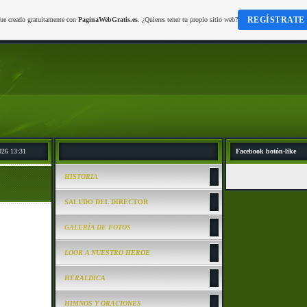
REGÍSTRATE
fue creado gratuitamente con
PaginaWebGratis.es
. ¿Quieres tener tu propio sitio web?
026 13:31
Facebook botón-like
HISTORIA
SALUDO DEL DIRECTOR
GALERÍA DE FOTOS
LOOR A NUESTRO HEROE
HERALDICA
HIMNOS Y ORACIONES