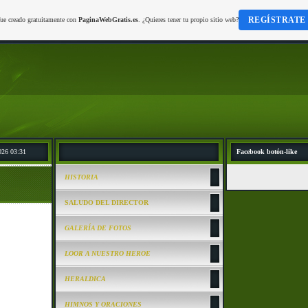
REGÍSTRATE
fue creado gratuitamente con
PaginaWebGratis.es
. ¿Quieres tener tu propio sitio web?
026 03:31
Facebook botón-like
HISTORIA
SALUDO DEL DIRECTOR
GALERÍA DE FOTOS
LOOR A NUESTRO HEROE
HERALDICA
HIMNOS Y ORACIONES