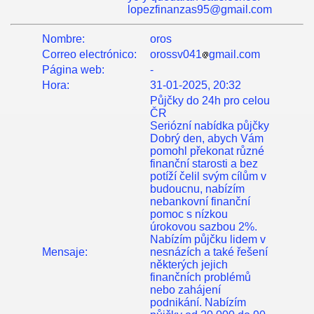
lopezfinanzas95@gmail.com
Nombre:
oros
Correo electrónico:
orossv041
gmail.com
Página web:
-
Hora:
31-01-2025, 20:32
Půjčky do 24h pro celou
ČR
Seriózní nabídka půjčky
Dobrý den, abych Vám
pomohl překonat různé
finanční starosti a bez
potíží čelil svým cílům v
budoucnu, nabízím
nebankovní finanční
pomoc s nízkou
úrokovou sazbou 2%.
Nabízím půjčku lidem v
Mensaje:
nesnázích a také řešení
některých jejich
finančních problémů
nebo zahájení
podnikání. Nabízím