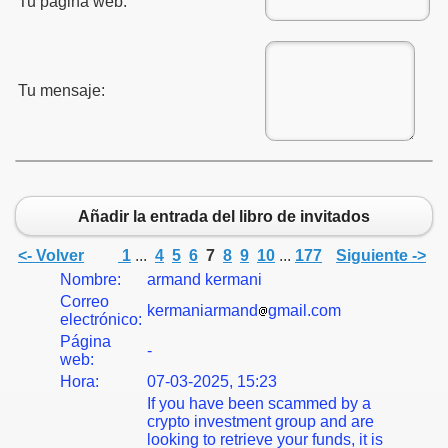
Tu página web:
Tu mensaje:
Añadir la entrada del libro de invitados
<- Volver
1
...
4
5
6
7
8
9
10
...
177
Siguiente ->
Nombre:
armand kermani
Correo
kermaniarmand
gmail.com
electrónico:
Página
-
web:
Hora:
07-03-2025, 15:23
If you have been scammed by a
crypto investment group and are
looking to retrieve your funds, it is