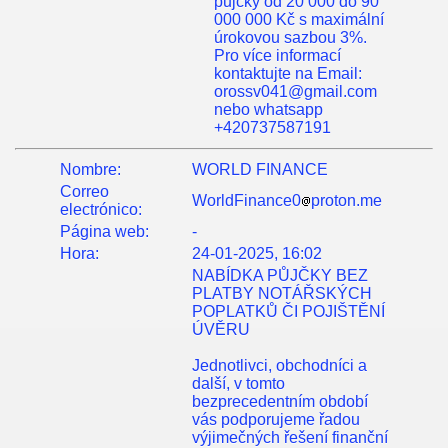
půjčky od 20 000 do 90
000 000 Kč s maximální
úrokovou sazbou 3%.
Pro více informací
kontaktujte na Email:
orossv041@gmail.com
nebo whatsapp
+420737587191
Nombre:
WORLD FINANCE
Correo
WorldFinance0
proton.me
electrónico:
Página web:
-
Hora:
24-01-2025, 16:02
NABÍDKA PŮJČKY BEZ
PLATBY NOTÁŘSKÝCH
POPLATKŮ ČI POJIŠTĚNÍ
ÚVĚRU
Jednotlivci, obchodníci a
další, v tomto
bezprecedentním období
vás podporujeme řadou
výjimečných řešení finanční