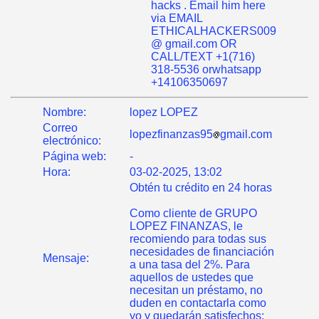
hacks . Email him here
via EMAIL
ETHICALHACKERS009
@ gmail.com OR
CALL/TEXT ‪+1(716)
318-5536 orwhatsapp
+14106350697
Nombre:
lopez LOPEZ
Correo
lopezfinanzas95
gmail.com
electrónico:
Página web:
-
Hora:
03-02-2025, 13:02
Obtén tu crédito en 24 horas
Como cliente de GRUPO
LOPEZ FINANZAS, le
recomiendo para todas sus
necesidades de financiación
Mensaje:
a una tasa del 2%. Para
aquellos de ustedes que
necesitan un préstamo, no
duden en contactarla como
yo y quedarán satisfechos: