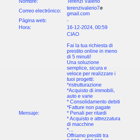
Nombre:
Terenzi Valerio
terenzivalerio7
Correo electrónico:
gmail.com
Página web:
-
Hora:
16-12-2024, 00:59
CIAO
Fai la tua richiesta di
prestito online in meno
di 5 minuti!
Una soluzione
semplice, sicura e
veloce per realizzare i
tuoi progetti:
*ristrutturazione
*Acquisto di immobili,
auto e varie
* Consolidamento debiti
*Fatture non pagate
Mensaje:
* Penali per ritardi
* Acquisto e attrezzatura
di macchine
*…
Offriamo prestiti tra