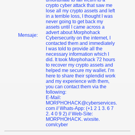
crypto cyber attack that saw me
lose all my crypto assets and left
in a terrible loss, I thought I was
never going to get back my
assets until I came across a
advert about Morphohack
Mensaje:
Cybersecurity on the internet, I
contacted them and immediately
I was told to provide all the
necessary information which I
did. It took Morphohack 72 hours
to recover my crypto assets and
helped me secure my wallet. I’m
here to share their splendid work
and my experience with them,
you can contact them via the
following:
E-Mail:
MORPHOHACK@cyberservices.
com // Whats-App: (+1 2 1 3. 6 7
2. 4 0 9 2) // Web-Site:
MORPHOHACK. wixsite.
com/cyber