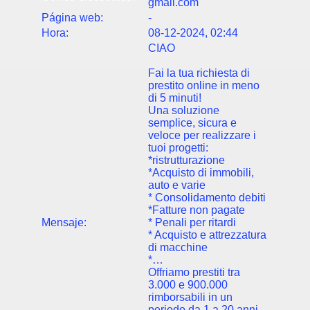
gmail.com
Página web:
-
Hora:
08-12-2024, 02:44
CIAO
Fai la tua richiesta di
prestito online in meno
di 5 minuti!
Una soluzione
semplice, sicura e
veloce per realizzare i
tuoi progetti:
*ristrutturazione
*Acquisto di immobili,
auto e varie
* Consolidamento debiti
*Fatture non pagate
Mensaje:
* Penali per ritardi
* Acquisto e attrezzatura
di macchine
*…
Offriamo prestiti tra
3.000 e 900.000
rimborsabili in un
periodo da 1 a 20 anni