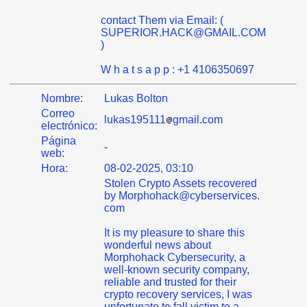
contact Them via Email: (
SUPERIOR.HACK@GMAIL.COM
)
W h a t s a p p : +1 4106350697
Nombre:
Lukas Bolton
Correo
lukas195111
gmail.com
electrónico:
Página
-
web:
Hora:
08-02-2025, 03:10
Stolen Crypto Assets recovered
by Morphohack@cyberservices.
com
It is my pleasure to share this
wonderful news about
Morphohack Cybersecurity, a
well-known security company,
reliable and trusted for their
crypto recovery services, I was
unfortunate to fall victim to a