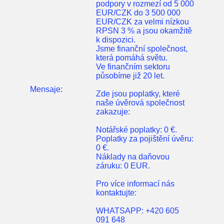
podpory v rozmezí od 5 000
EUR/CZK do 3 500 000
EUR/CZK za velmi nízkou
RPSN 3 % a jsou okamžitě
k dispozici.
Jsme finanční společnost,
která pomáhá světu.
Ve finančním sektoru
působíme již 20 let.
Mensaje:
Zde jsou poplatky, které
naše úvěrová společnost
zakazuje:
Notářské poplatky: 0 €.
Poplatky za pojištění úvěru:
0 €.
Náklady na daňovou
záruku: 0 EUR.
Pro více informací nás
kontaktujte:
WHATSAPP: +420 605
091 648