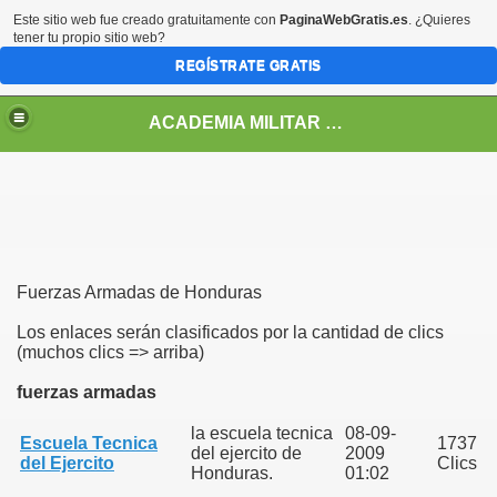
Este sitio web fue creado gratuitamente con
PaginaWebGratis.es
. ¿Quieres
tener tu propio sitio web?
REGÍSTRATE GRATIS
ACADEMIA MILITAR DE HONDURAS GENERAL FRANCISCO MORAZAN
Fuerzas Armadas de Honduras
Los enlaces serán clasificados por la cantidad de clics
(muchos clics => arriba)
fuerzas armadas
la escuela tecnica
08-09-
Escuela Tecnica
1737
del ejercito de
2009
del Ejercito
Clics
Honduras.
01:02