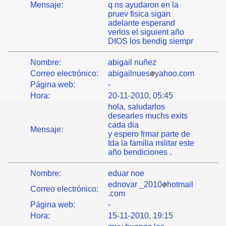
Mensaje:
q ns ayudaron en la
pruev fisica sigan
adelante esperand
verlos el siguient año
DIOS los bendig siempr
Nombre:
abigail nuñez
Correo electrónico:
abigailnues
yahoo.com
Página web:
-
Hora:
20-11-2010, 05:45
hola, saludarlos
desearles muchs exits
cada dia
Mensaje:
y espero frmar parte de
tda la familia militar este
año bendiciones .
Nombre:
eduar noe
ednovar _2010
hotmail
Correo electrónico:
.com
Página web:
-
Hora:
15-11-2010, 19:15