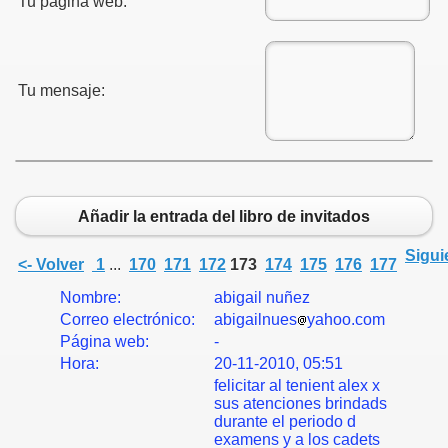
Tu página web:
Tu mensaje:
Añadir la entrada del libro de invitados
Sigui
<- Volver
1
...
170
171
172
173
174
175
176
177
Nombre:
abigail nuñez
Correo electrónico:
abigailnues
yahoo.com
Página web:
-
Hora:
20-11-2010, 05:51
felicitar al tenient alex x
sus atenciones brindads
durante el periodo d
examens y a los cadets