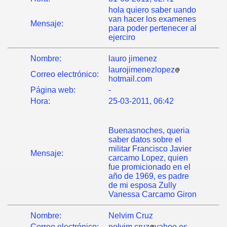
hola quiero saber uando
van hacer los examenes
Mensaje:
para poder pertenecer al
ejerciro
Nombre:
lauro jimenez
laurojimenezlopez
Correo electrónico:
hotmail.com
Página web:
-
Hora:
25-03-2011, 06:42
Buenasnoches, queria
saber datos sobre el
militar Francisco Javier
Mensaje:
carcamo Lopez, quien
fue promicionado en el
año de 1969, es padre
de mi esposa Zully
Vanessa Carcamo Giron
Nombre:
Nelvim Cruz
Correo electrónico:
nelvim.cruz
yahoo.es