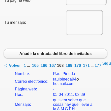
Tu página web:
Tu mensaje:
Añadir la entrada del libro de invitados
Sigu
<- Volver
1
...
165
166
167
168
169
170
171
...
177
Nombre:
Raul Pineda
raulpineda94
Correo electrónico:
hotmail.com
Página web:
-
Hora:
05-04-2011, 02:39
quisiera saber que
Mensaje:
cosas hay que llevar a
la A.M.G.F.H.