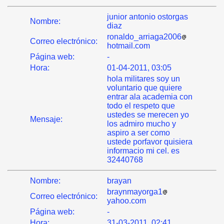
junior antonio ostorgas
Nombre:
diaz
ronaldo_arriaga2006
Correo electrónico:
hotmail.com
Página web:
-
Hora:
01-04-2011, 03:05
hola militares soy un
voluntario que quiere
entrar ala academia con
todo el respeto que
ustedes se merecen yo
Mensaje:
los admiro mucho y
aspiro a ser como
ustede porfavor quisiera
informacio mi cel. es
32440768
Nombre:
brayan
braynmayorga1
Correo electrónico:
yahoo.com
Página web:
-
Hora:
31-03-2011, 02:41