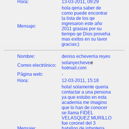
Hora:
13-03-2011, 09:29
hola qeria saber de
como puede encontrar
la lista de los qe
ingresaron este año
Mensaje:
2011 grasias por su
tiempo qe Dios proveha
mas exitos en su lavor
gracias:)
Nombre:
deniss echeverria reyes
solanyecheve
Correo electrónico:
hotmail.com
Página web:
-
Hora:
12-03-2011, 15:18
hola! solamente queria
contactar a una persona
ya que estubo en esta
academia me imagino
que lo han de conocer
se llama FIDEL
VELASQUEZ MURILLO
fue coronel del 3
Mensaje:
batallon de infanteria