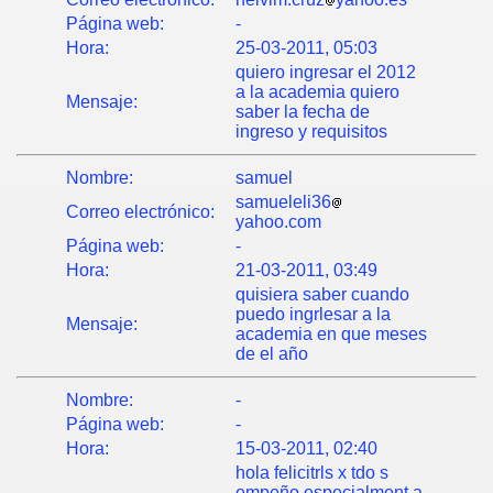
Página web:
-
Hora:
25-03-2011, 05:03
quiero ingresar el 2012
a la academia quiero
Mensaje:
saber la fecha de
ingreso y requisitos
Nombre:
samuel
samueleli36
Correo electrónico:
yahoo.com
Página web:
-
Hora:
21-03-2011, 03:49
quisiera saber cuando
puedo ingrlesar a la
Mensaje:
academia en que meses
de el año
Nombre:
-
Página web:
-
Hora:
15-03-2011, 02:40
hola felicitrls x tdo s
empeño especialment a