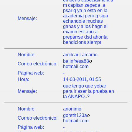
m capitan zepeda ,a
psar q ya n esta en la
academia pero q siga
Mensaje:
echandole muchas
ganas y a los hagn el
examn est año a
preparrse dsd ahorita
bendicions siempr
Nombre:
amilcar carcamo
balinfresa88
Correo electrónico:
hotmail.com
Página web:
-
Hora:
14-03-2011, 01:55
que tengo que yebar
Mensaje:
para ir aser la prueba en
la ANAPO..?
Nombre:
anonimo
goreth123a
Correo electrónico:
hotmail.com
Página web:
-