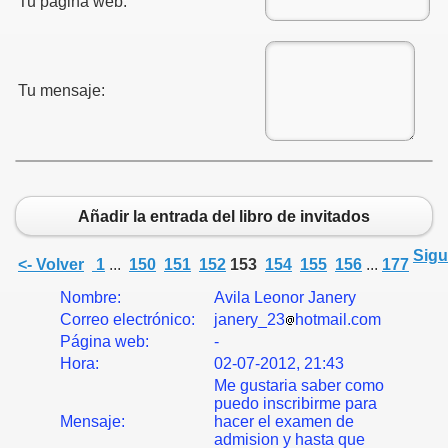
Tu página web:
Tu mensaje:
Añadir la entrada del libro de invitados
Sigu
<- Volver
1
...
150
151
152
153
154
155
156
...
177
Nombre:
Avila Leonor Janery
Correo electrónico:
janery_23
hotmail.com
Página web:
-
Hora:
02-07-2012, 21:43
Me gustaria saber como
puedo inscribirme para
Mensaje:
hacer el examen de
admision y hasta que