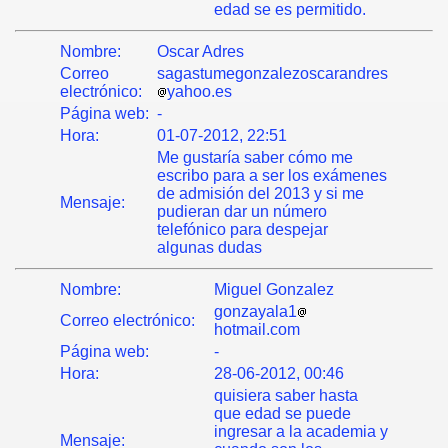
edad se es permitido.
Nombre:
Oscar Adres
Correo
sagastumegonzalezoscarandres
electrónico:
yahoo.es
Página web:
-
Hora:
01-07-2012, 22:51
Me gustaría saber cómo me
escribo para a ser los exámenes
de admisión del 2013 y si me
Mensaje:
pudieran dar un número
telefónico para despejar
algunas dudas
Nombre:
Miguel Gonzalez
gonzayala1
Correo electrónico:
hotmail.com
Página web:
-
Hora:
28-06-2012, 00:46
quisiera saber hasta
que edad se puede
ingresar a la academia y
Mensaje: